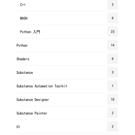
C++
3
MASH
6
Python 入門
23
Python
14
Shaders
6
Substance
3
Substance Automation Toolkit
1
Substance Designer
10
Substance Painter
2
UI
2