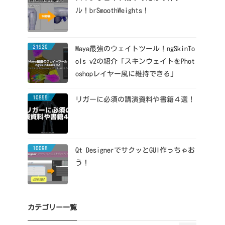
ル！brSmoothWeights！
21920
Maya最強のウェイトツール！ngSkinTo
ols v2の紹介「スキンウェイトをPhot
oshopレイヤー風に維持できる」
10855
リガーに必須の講演資料や書籍４選！
10098
Qt DesignerでサクッとGUI作っちゃお
う！
カテゴリー一覧