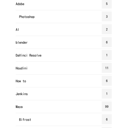
Adobe
5
Photoshop
3
AI
2
blender
6
DaVinci Resolve
1
Houdini
11
How to
6
Jenkins
1
Maya
99
Bifrost
6