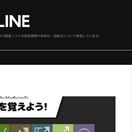
、SideFX関連ソフトの技術情報や効率化・自動化について発信しています。