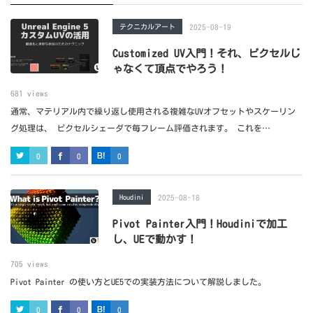
テクニカルアート
2025-08-19
Customized UV入門！それ、ピクセルじ
ゃなくて頂点でやろう！
681 views
通常、マテリアル内で繰り返し使用される複雑なUVオフセットやスケーリン
グ処理は、 ピクセルシェーダで毎フレーム評価されます。 これを
Customized UVで事前に頂点ごとに評価することで、より低コストで済ませる
0
0
0
ことができますよ！
Houdini
2025-08-18
Pivot Painter入門！Houdiniで加工
し、UEで動かす！
705 views
Pivot Painter の使い方とUE5での実装方法について解説しました。
0
0
0