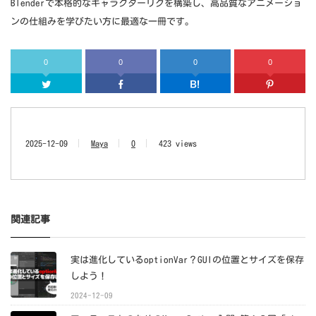
Blenderで本格的なキャラクターリグを構築し、高品質なアニメーショ
ンの仕組みを学びたい方に最適な一冊です。
0
0
0
0
Twitter
Facebook
はてなブッ
2025-12-09
Maya
0
423 views
関連記事
実は進化しているoptionVar？GUIの位置とサイズを保存
しよう！
2024-12-09