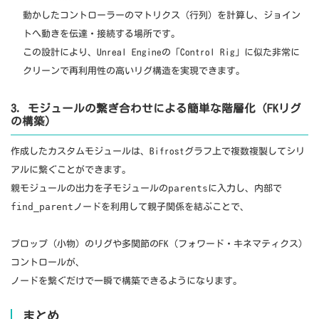
動かしたコントローラーのマトリクス（行列）を計算し、ジョイン
トへ動きを伝達・接続する場所です。
この設計により、Unreal Engineの「Control Rig」に似た非常に
クリーンで再利用性の高いリグ構造を実現できます。
3. モジュールの繋ぎ合わせによる簡単な階層化（FKリグ
の構築）
作成したカスタムモジュールは、Bifrostグラフ上で複数複製してシリ
アルに繋ぐことができます。
parents
親モジュールの出力を子モジュールの
に入力し、内部で
find_parent
ノードを利用して親子関係を結ぶことで、
プロップ（小物）のリグや多関節のFK（フォワード・キネマティクス）
コントロールが、
ノードを繋ぐだけで一瞬で構築できるようになります。
まとめ