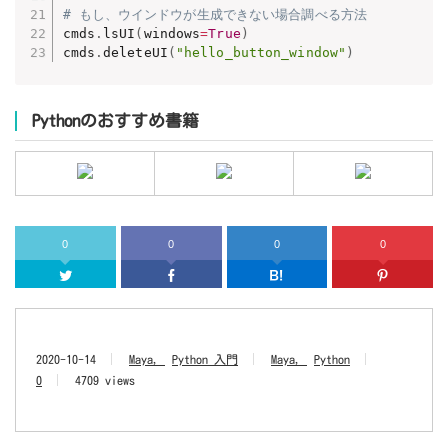
# もし、ウインドウが生成できない場合調べる方法
cmds
.
lsUI
(
windows
=
True
)
cmds
.
deleteUI
(
"hello_button_window"
)
Pythonのおすすめ書籍
0
0
0
0
Twitter
Facebook
はてなブッ
2020-10-14
Maya
Python 入門
Maya
Python
0
4709 views