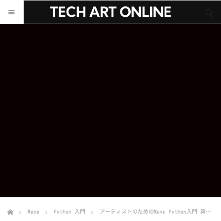
サイト内検索
サイト内検索
Maya
Python 入門
アーティストのためのMaya Python入門 第１４回「ボタン付きGUIを作り、自作コマンドを登録してみよう！」