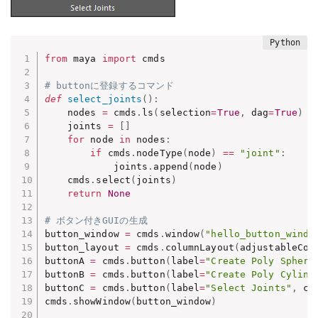
from
 maya 
import
 cmds

# buttonに登録するコマンド
def
select_joints
(
)
:
    nodes 
=
 cmds
.
ls
(
selection
=
True
,
 dag
=
True
)
    joints 
=
[
]
for
 node 
in
 nodes
:
if
 cmds
.
nodeType
(
node
)
==
"joint"
:
            joints
.
append
(
node
)
    cmds
.
select
(
joints
)
return
None
# ボタン付きGUIの生成
button_window 
=
 cmds
.
window
(
"hello_button_windo
button_layout 
=
 cmds
.
columnLayout
(
adjustableCol
buttonA 
=
 cmds
.
button
(
label
=
"Create Poly Sphere
buttonB 
=
 cmds
.
button
(
label
=
"Create Poly Cylind
buttonC 
=
 cmds
.
button
(
label
=
"Select Joints"
,
 co
cmds
.
showWindow
(
button_window
)