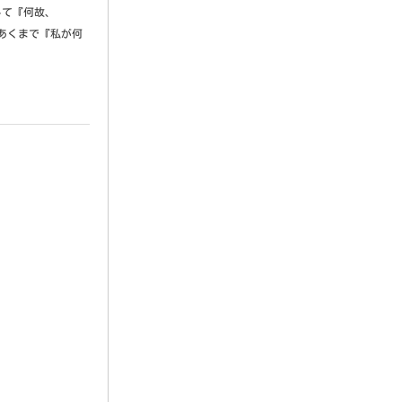
して『何故、
。あくまで『私が何