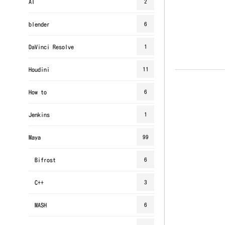
AI
2
blender
6
DaVinci Resolve
1
Houdini
11
How to
6
Jenkins
1
Maya
99
Bifrost
6
C++
3
MASH
6