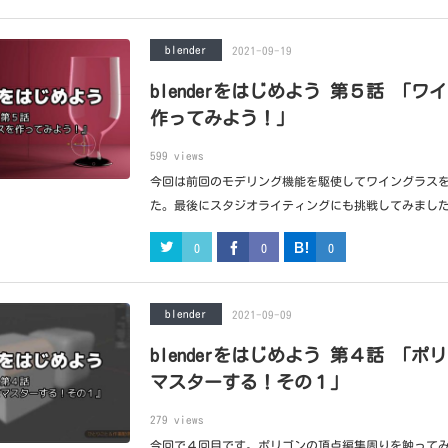
blender
2021-09-19
blenderをはじめよう 第５話 「ワ
作ってみよう！」
599 views
今回は前回のモデリング機能を駆使してワイングラス
た。最後にスタジオライティングにも挑戦してみまし
0
0
0
blender
2021-09-09
blenderをはじめよう 第４話 「ポ
マスターする！その１」
279 views
今回で４回目です。ポリゴンの頂点編集周りを触ってみ