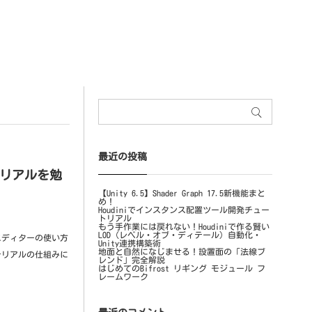
最近の投稿
テリアルを勉
【Unity 6.5】Shader Graph 17.5新機能まと
め！
Houdiniでインスタンス配置ツール開発チュー
トリアル
もう手作業には戻れない！Houdiniで作る賢い
LOD（レベル・オブ・ディテール）自動化・
エディターの使い方
Unity連携構築術
地面と自然になじませる！設置面の「法線ブ
テリアルの仕組みに
レンド」完全解説
はじめてのBifrost リギング モジュール フ
レームワーク