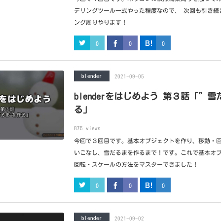
デリングツール一式やった程度なので、 次回も引き続
ング周りやります！
0
0
0
blender
2021-09-05
blenderをはじめよう 第３話「”
る」
875 views
今回で３回目です。基本オブジェクトを作り、移動・
いこなし、雪だるまを作るまで！です。これで基本オ
回転・スケールの方法をマスターできました！
0
0
0
blender
2021-09-02