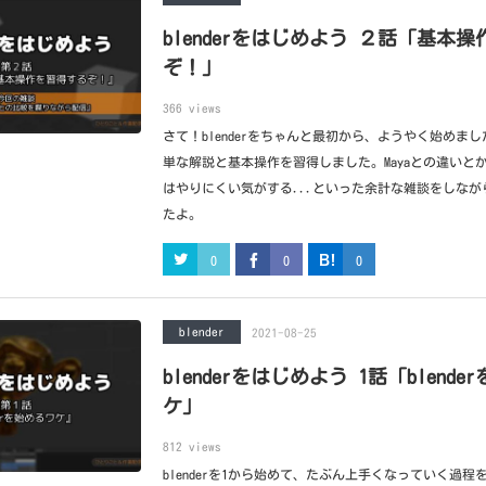
blenderをはじめよう ２話「基本
ぞ！」
366 views
さて！blenderをちゃんと最初から、ようやく始めまし
単な解説と基本操作を習得しました。Mayaとの違いとか、
はやりにくい気がする...といった余計な雑談をしな
たよ。
0
0
0
blender
2021-08-25
blenderをはじめよう 1話「blend
ケ」
812 views
blenderを1から始めて、たぶん上手くなっていく過