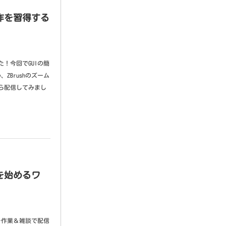
操作を習得する
た！今回でGUIの簡
ZBrushのズーム
がら配信してみまし
erを始めるワ
程を作業＆雑談で配信