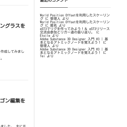
最近のコメント
World Position Offsetを利用したスケーリン
グ
に
管理人
より
World Position Offsetを利用したスケーリン
イングラスを
グ
に
匿名
より
eST3でリグを作ってみよう！＆ eST3リリース
交流会参加とリガー道の振り返り。
に
Etoile
より
Adobe Substance 3D Designer 入門 #3 | 基
本となるアトミックノードを覚えよう！
に
管理人
より
Adobe Substance 3D Designer 入門 #3 | 基
を作成してみまし
本となるアトミックノードを覚えよう！
に
Tei
より
た。
リゴン編集を
ました。 主にモ