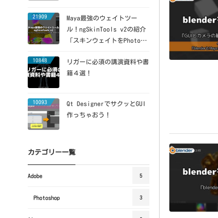
21909
Maya最強のウェイトツー
ル！ngSkinTools v2の紹介
「スキンウェイトをPhotosh
opレイヤー風に維持できる」
10848
リガーに必須の講演資料や書
籍４選！
10093
Qt DesignerでサクッとGUI
作っちゃおう！
カテゴリー一覧
Adobe
5
Photoshop
3