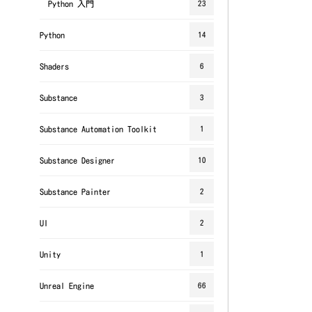
Python 入門
23
Python
14
Shaders
6
Substance
3
Substance Automation Toolkit
1
Substance Designer
10
Substance Painter
2
UI
2
Unity
1
Unreal Engine
66