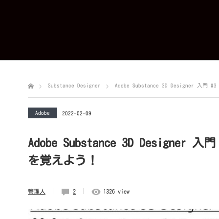
Substance Designer
Adobe Substance 3D Designe
Adobe
2022-02-09
Adobe Substance 3D Desig
を覚えよう！
管理人
2
1326 view