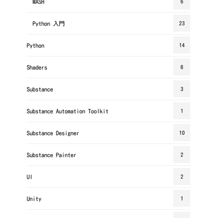
MASH
6
Python 入門
23
Python
14
Shaders
6
Substance
3
Substance Automation Toolkit
1
Substance Designer
10
Substance Painter
2
UI
2
Unity
1