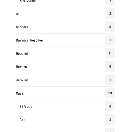
Photoshop
3
AI
2
blender
6
DaVinci Resolve
1
Houdini
11
How to
6
Jenkins
1
Maya
99
Bifrost
6
C++
3