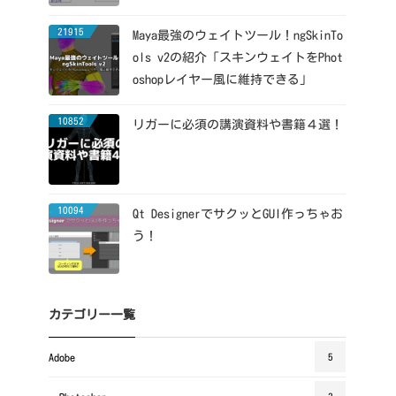
21915
Maya最強のウェイトツール！ngSkinTo
ols v2の紹介「スキンウェイトをPhot
oshopレイヤー風に維持できる」
10852
リガーに必須の講演資料や書籍４選！
10094
Qt DesignerでサクッとGUI作っちゃお
う！
カテゴリー一覧
Adobe
5