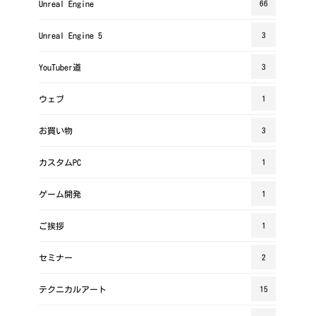
Unreal Engine
66
Unreal Engine 5
3
YouTuber道
3
ウェブ
1
お買い物
3
カスタムPC
1
ゲーム開発
1
ご挨拶
1
セミナー
2
テクニカルアート
15