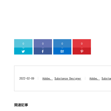
0
0
0
0
Twitter
Facebook
はてなブックマーク
Pinter
2022-02-09
Adobe
Substance Designer
Adobe
Substa
関連記事