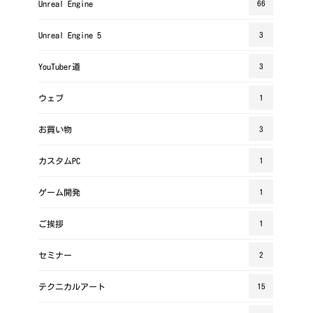
Unreal Engine
66
Unreal Engine 5
3
YouTuber道
3
ウェブ
1
お買い物
3
カスタムPC
1
ゲーム開発
1
ご挨拶
1
セミナー
2
テクニカルアート
15