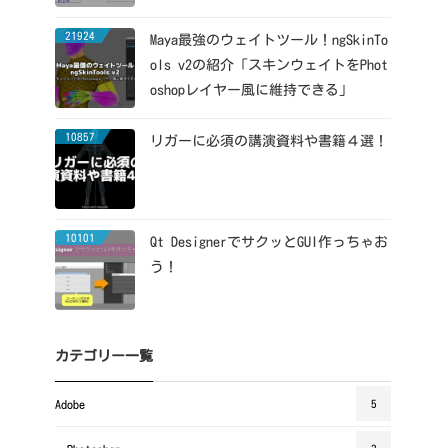
21924
Maya最強のウェイトツール！ngSkinTo
ols v2の紹介「スキンウェイトをPhot
oshopレイヤー風に維持できる」
10857
リガーに必須の講演資料や書籍４選！
10101
Qt DesignerでサクッとGUI作っちゃお
う！
カテゴリー一覧
Adobe
5