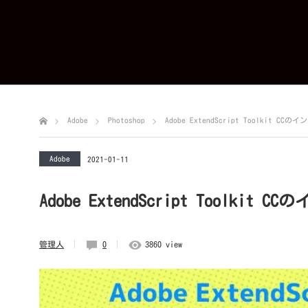
Adobe
Photoshop
Adobe ExtendScript Toolkit 
Adobe
2021-01-11
Adobe ExtendScript Toolk
管理人
0
3860 view