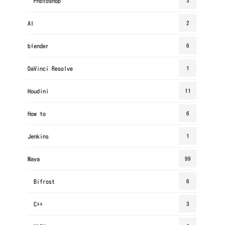
Photoshop
3
AI
2
blender
6
DaVinci Resolve
1
Houdini
11
How to
6
Jenkins
1
Maya
99
Bifrost
6
C++
3