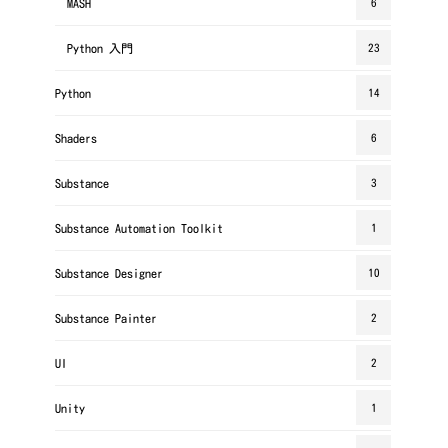
MASH
6
Python 入門
23
Python
14
Shaders
6
Substance
3
Substance Automation Toolkit
1
Substance Designer
10
Substance Painter
2
UI
2
Unity
1