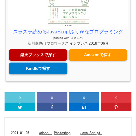
スラスラ読めるJavaScriptふりがなプログラミング
posted with
ヨメレバ
及川卓也/リブロワークス インプレス 2018年06月
楽天ブックスで探す
Amazonで探す
Kindleで探す
0
0
0
0
Twitter
Facebook
はてなブッ
2021-01-25
Adobe
Photoshop
Java Script