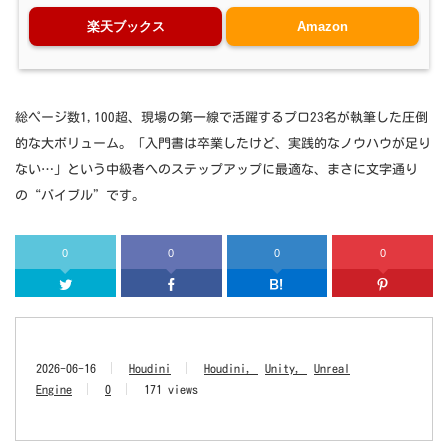
楽天ブックス
Amazon
総ページ数1,100超、現場の第一線で活躍するプロ23名が執筆した圧倒
的な大ボリューム。「入門書は卒業したけど、実践的なノウハウが足り
ない…」という中級者へのステップアップに最適な、まさに文字通り
の“バイブル”です。
0
0
0
0
Twitter
Facebook
はてなブッ
2026-06-16
Houdini
Houdini
Unity
Unreal
Engine
0
171 views