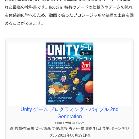
れた最高の教科書です。Houdini特有のノードの仕組みやデータの流れ
を体系的に学べるため、動画で扱ったプロシージャルな処理の土台を固
めることができます。
Unity ゲーム プログラミング・バイブル 2nd
Generation
posted with
ヨメレバ
森 哲哉/布留川 英一/西森 丈俊/車谷 勇人/一條 貴彰/打田 恭平 ボーンデジ
タル 2021年06月29日頃