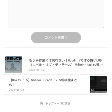
もう手作業には戻れない！Houdiniで作る賢いLOD
（レベル・オブ・ディテール）自動化・Unity連携
構築術
2026-06-14
【Unity 6.5】Shader Graph 17.5新機能まと
め！
2026-06-29
トップページに戻る