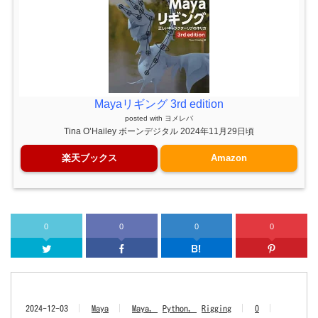
Mayaリギング 3rd edition
posted with
ヨメレバ
Tina O’Hailey ボーンデジタル 2024年11月29日頃
楽天ブックス
Amazon
0
0
0
0
Twitter
Facebook
はてなブッ
2024-12-03
Maya
Maya
Python
Rigging
0