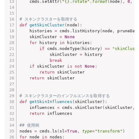
    cmds
.
setAttr
(
"{}.rotate"
.
format
(
node
)
,
0
,
0
# スキンクラスターを取得する
def
getSkinCluster
(
node
)
:
    histories 
=
 cmds
.
listHistory
(
node
,
 pruneDag
    skinCluster 
=
None
for
 history 
in
 histories
:
if
 cmds
.
nodeType
(
history
)
==
"skinClust
            skinCluster 
=
 history

break
if
 skinCluster 
is
not
None
:
return
 skinCluster

return
 skinCluster

# スキンクラスターのインフルエンスを取得する
def
getSkinInfluences
(
skinCluster
)
:
    influences 
=
 cmds
.
skinCluster
(
skinCluster
,
 
return
 influences

## 使用例
nodes 
=
 cmds
.
ls
(
sl
=
True
,
type
=
"transform"
)
for
 node 
in
 nodes
: