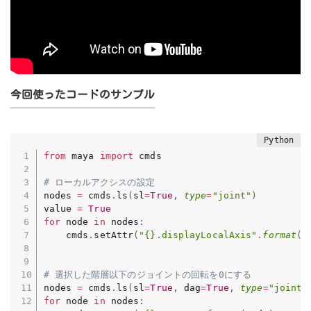
今回使ったコードのサンプル
from
 maya 
import
 cmds

# ローカルアクシスの設定
nodes 
=
 cmds
.
ls
(
sl
=
True
,
type
=
"joint"
)
value 
=
True
for
 node 
in
 nodes
:
    cmds
.
setAttr
(
"{}.displayLocalAxis"
.
format
(
n
# 選択した階層以下のジョイントの回転を0にする
nodes 
=
 cmds
.
ls
(
sl
=
True
,
 dag
=
True
,
type
=
"joint"
for
 node 
in
 nodes
: