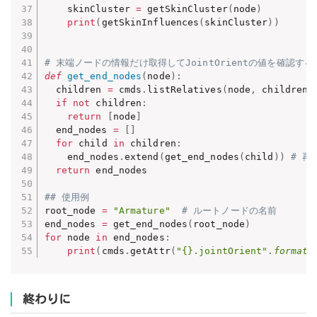
    skinCluster 
=
 getSkinCluster
(
node
)
print
(
getSkinInfluences
(
skinCluster
)
)
# 末端ノードの情報だけ取得してJointOrientの値を確認する
def
get_end_nodes
(
node
)
:
  children 
=
 cmds
.
listRelatives
(
node
,
 children
=
if
not
 children
:
return
[
node
]
  end_nodes 
=
[
]
for
 child 
in
 children
:
    end_nodes
.
extend
(
get_end_nodes
(
child
)
)
# 再
return
 end_nodes

## 使用例
root_node 
=
"Armature"
# ルートノードの名前
end_nodes 
=
 get_end_nodes
(
root_node
)
for
 node 
in
 end_nodes
:
print
(
cmds
.
getAttr
(
"{}.jointOrient"
.
format
(
終わりに