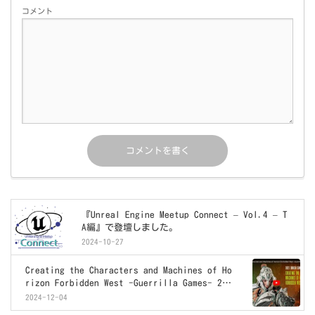
コメント
『Unreal Engine Meetup Connect – Vol.4 – T
A編』で登壇しました。
2024-10-27
Creating the Characters and Machines of Ho
rizon Forbidden West -Guerrilla Games- 202
3 ZBrush Summit
2024-12-04