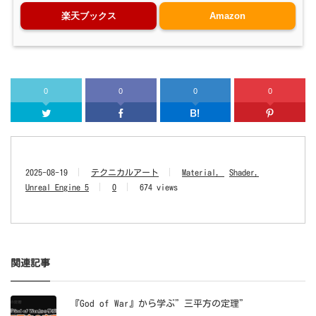
楽天ブックス
Amazon
0
0
0
0
Twitter
Facebook
はてなブッ
2025-08-19
テクニカルアート
Material
Shader
Unreal Engine 5
0
674 views
関連記事
『God of War』から学ぶ”三平方の定理”