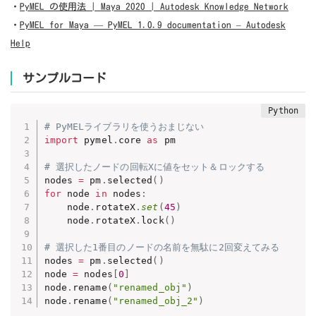
・
PyMEL の使用法 | Maya 2020 | Autodesk Knowledge Network
・
PyMEL for Maya — PyMEL 1.0.9 documentation – Autodesk
Help
サンプルコード
# PyMELライブラリを使うおまじない
import
 pymel
.
core 
as
 pm

# 選択したノードの回転Xに値をセット＆ロックする
nodes 
=
 pm
.
selected
(
)
for
 node 
in
 nodes
:
    node
.
rotateX
.
set
(
45
)
    node
.
rotateX
.
lock
(
)
# 選択した1番目のノードの名前を無駄に2回変えてみる
nodes 
=
 pm
.
selected
(
)
node 
=
 nodes
[
0
]
node
.
rename
(
"renamed_obj"
)
node
.
rename
(
"renamed_obj_2"
)