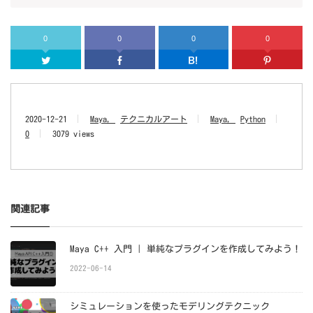
0
0
0
0
Twitter
Facebook
はてなブッ
2020-12-21
Maya
テクニカルアート
Maya
Python
0
3079 views
関連記事
Maya C++ 入門 | 単純なプラグインを作成してみよう！
2022-06-14
シミュレーションを使ったモデリングテクニック