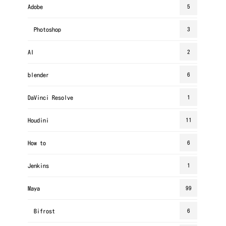
Adobe
5
Photoshop
3
AI
2
blender
6
DaVinci Resolve
1
Houdini
11
How to
6
Jenkins
1
Maya
99
Bifrost
6