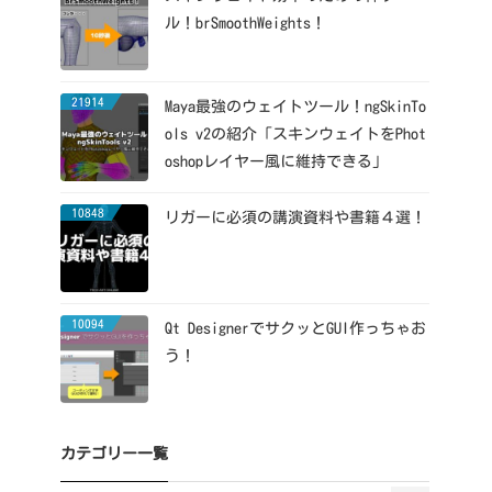
ル！brSmoothWeights！
21914
Maya最強のウェイトツール！ngSkinTo
ols v2の紹介「スキンウェイトをPhot
oshopレイヤー風に維持できる」
10848
リガーに必須の講演資料や書籍４選！
10094
Qt DesignerでサクッとGUI作っちゃお
う！
カテゴリー一覧