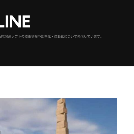
、SideFX関連ソフトの技術情報や効率化・自動化について発信しています。