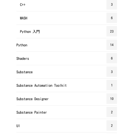
C++
3
MASH
6
Python 入門
23
Python
14
Shaders
6
Substance
3
Substance Automation Toolkit
1
Substance Designer
10
Substance Painter
2
UI
2