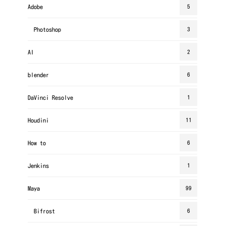
Adobe
5
Photoshop
3
AI
2
blender
6
DaVinci Resolve
1
Houdini
11
How to
6
Jenkins
1
Maya
99
Bifrost
6