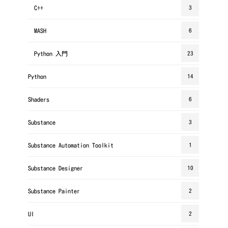
C++
3
MASH
6
Python 入門
23
Python
14
Shaders
6
Substance
3
Substance Automation Toolkit
1
Substance Designer
10
Substance Painter
2
UI
2