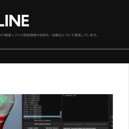
、SideFX関連ソフトの技術情報や効率化・自動化について発信しています。