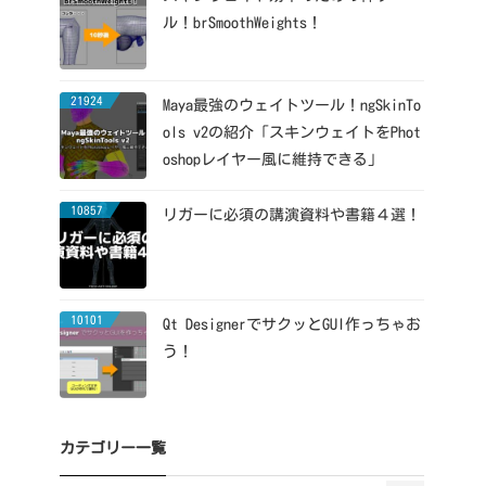
ル！brSmoothWeights！
21924
Maya最強のウェイトツール！ngSkinTo
ols v2の紹介「スキンウェイトをPhot
oshopレイヤー風に維持できる」
10857
リガーに必須の講演資料や書籍４選！
10101
Qt DesignerでサクッとGUI作っちゃお
う！
カテゴリー一覧