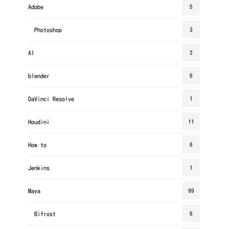
Adobe
5
Photoshop
3
AI
2
blender
6
DaVinci Resolve
1
Houdini
11
How to
6
Jenkins
1
Maya
99
Bifrost
6