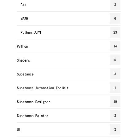
C++
3
MASH
6
Python 入門
23
Python
14
Shaders
6
Substance
3
Substance Automation Toolkit
1
Substance Designer
10
Substance Painter
2
UI
2