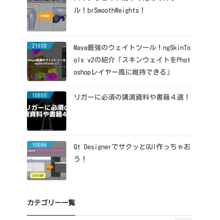
ル！brSmoothWeights！
21920
Maya最強のウェイトツール！ngSkinTo
ols v2の紹介「スキンウェイトをPhot
oshopレイヤー風に維持できる」
10855
リガーに必須の講演資料や書籍４選！
10098
Qt DesignerでサクッとGUI作っちゃお
う！
カテゴリー一覧