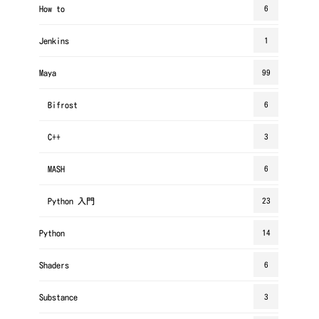
How to
6
Jenkins
1
Maya
99
Bifrost
6
C++
3
MASH
6
Python 入門
23
Python
14
Shaders
6
Substance
3