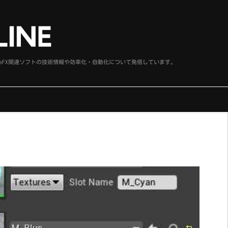
、SideFX関連ソフトの技術情報や効率化・自動化について発信しています。