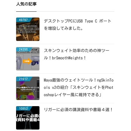
人気の記事
49797
デスクトップPCにUSB Type C ポート
を増設してみました。
24396
スキンウェイト効率のための神ツー
ル！brSmoothWeights！
21917
Maya最強のウェイトツール！ngSkinTo
ols v2の紹介「スキンウェイトをPhot
oshopレイヤー風に維持できる」
10852
リガーに必須の講演資料や書籍４選！