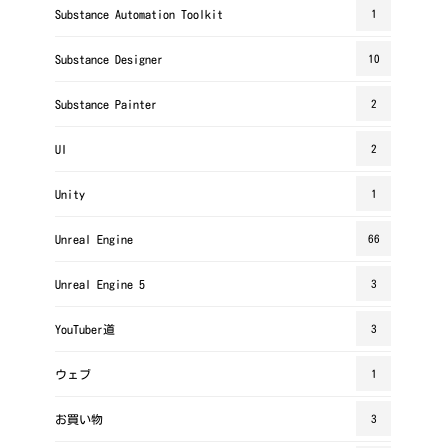
Substance Automation Toolkit
1
Substance Designer
10
Substance Painter
2
UI
2
Unity
1
Unreal Engine
66
Unreal Engine 5
3
YouTuber道
3
ウェブ
1
お買い物
3