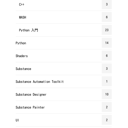
C++
3
MASH
6
Python 入門
23
Python
14
Shaders
6
Substance
3
Substance Automation Toolkit
1
Substance Designer
10
Substance Painter
2
UI
2