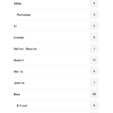
Adobe
5
Photoshop
3
AI
2
blender
6
DaVinci Resolve
1
Houdini
11
How to
6
Jenkins
1
Maya
99
Bifrost
6