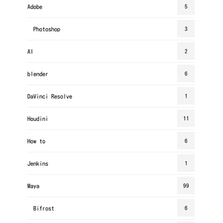
Adobe
5
Photoshop
3
AI
2
blender
6
DaVinci Resolve
1
Houdini
11
How to
6
Jenkins
1
Maya
99
Bifrost
6