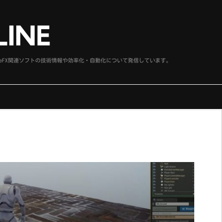
、SideFX関連ソフトの技術情報や効率化・自動化について発信しています。