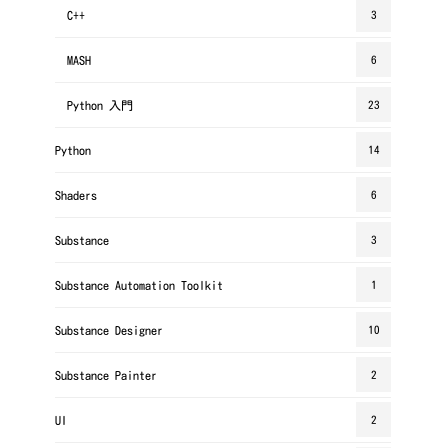
C++
3
MASH
6
Python 入門
23
Python
14
Shaders
6
Substance
3
Substance Automation Toolkit
1
Substance Designer
10
Substance Painter
2
UI
2