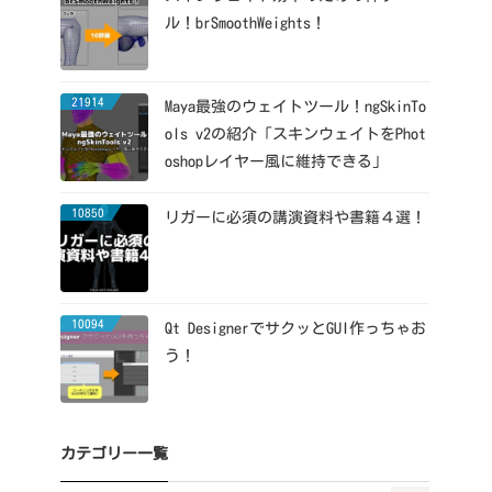
ル！brSmoothWeights！
21914
Maya最強のウェイトツール！ngSkinTo
ols v2の紹介「スキンウェイトをPhot
oshopレイヤー風に維持できる」
10850
リガーに必須の講演資料や書籍４選！
10094
Qt DesignerでサクッとGUI作っちゃお
う！
カテゴリー一覧