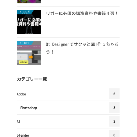
10857
リガーに必須の講演資料や書籍４選！
10101
Qt DesignerでサクッとGUI作っちゃお
う！
カテゴリー一覧
Adobe
5
Photoshop
3
AI
2
blender
6