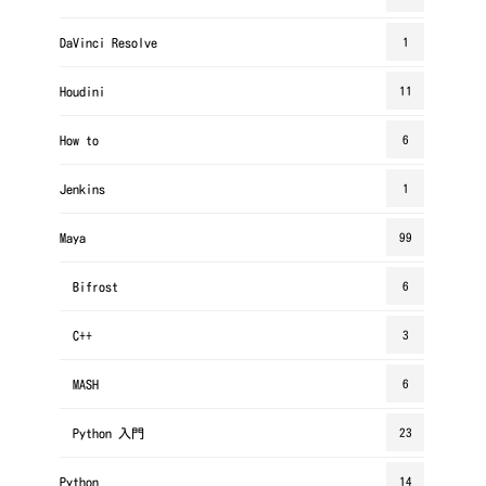
DaVinci Resolve
1
Houdini
11
How to
6
Jenkins
1
Maya
99
Bifrost
6
C++
3
MASH
6
Python 入門
23
Python
14