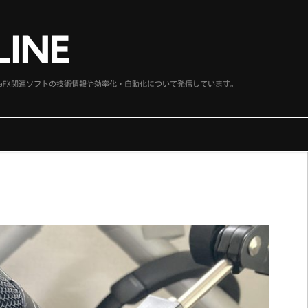
、SideFX関連ソフトの技術情報や効率化・自動化について発信しています。