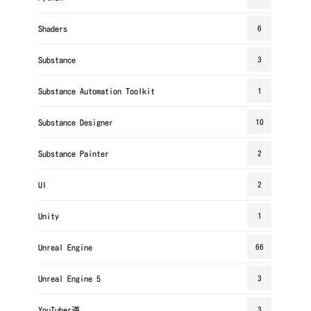
Shaders
6
Substance
3
Substance Automation Toolkit
1
Substance Designer
10
Substance Painter
2
UI
2
Unity
1
Unreal Engine
66
Unreal Engine 5
3
YouTuber道
3