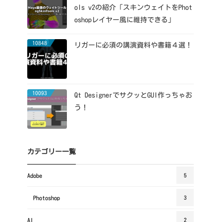
ols v2の紹介「スキンウェイトをPhot
oshopレイヤー風に維持できる」
10848
リガーに必須の講演資料や書籍４選！
10093
Qt DesignerでサクッとGUI作っちゃお
う！
カテゴリー一覧
Adobe
5
Photoshop
3
AI
2