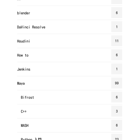
blender
6
DaVinci Resolve
1
Houdini
11
How to
6
Jenkins
1
Maya
99
Bifrost
6
C++
3
MASH
6
Python 入門
23