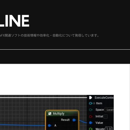
、SideFX関連ソフトの技術情報や効率化・自動化について発信しています。