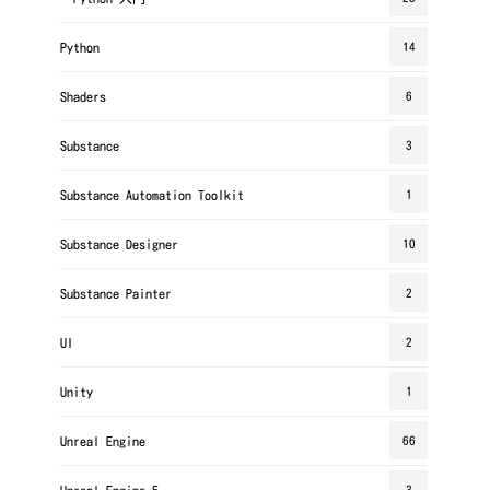
Python
14
Shaders
6
Substance
3
Substance Automation Toolkit
1
Substance Designer
10
Substance Painter
2
UI
2
Unity
1
Unreal Engine
66
Unreal Engine 5
3