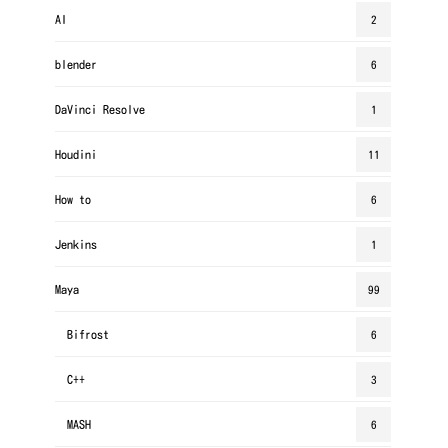
AI
2
blender
6
DaVinci Resolve
1
Houdini
11
How to
6
Jenkins
1
Maya
99
Bifrost
6
C++
3
MASH
6