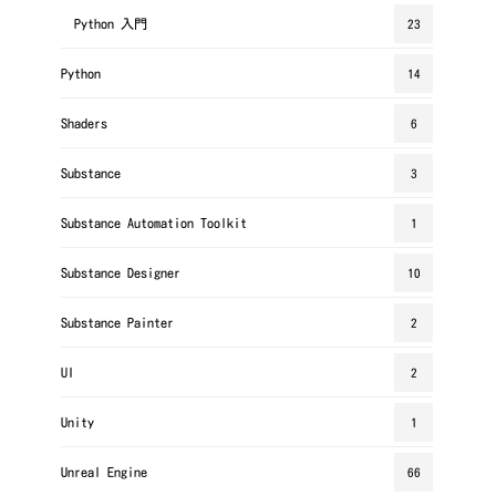
Python 入門
23
Python
14
Shaders
6
Substance
3
Substance Automation Toolkit
1
Substance Designer
10
Substance Painter
2
UI
2
Unity
1
Unreal Engine
66