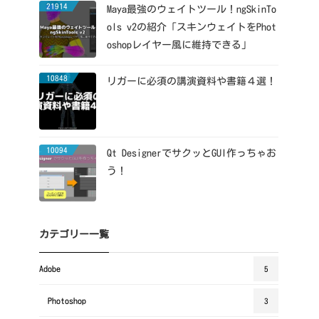
21914
Maya最強のウェイトツール！ngSkinTo
ols v2の紹介「スキンウェイトをPhot
oshopレイヤー風に維持できる」
10848
リガーに必須の講演資料や書籍４選！
10094
Qt DesignerでサクッとGUI作っちゃお
う！
カテゴリー一覧
Adobe
5
Photoshop
3