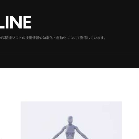
、SideFX関連ソフトの技術情報や効率化・自動化について発信しています。