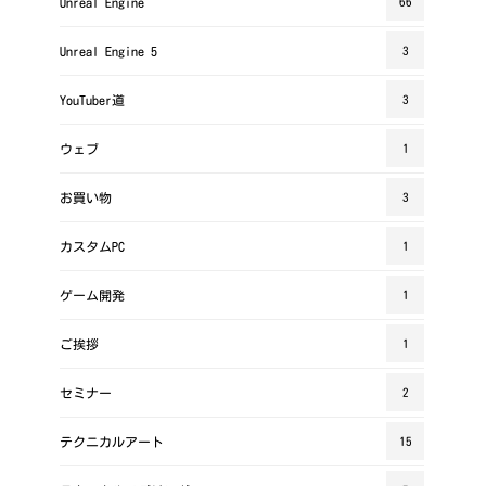
Unreal Engine
66
Unreal Engine 5
3
YouTuber道
3
ウェブ
1
お買い物
3
カスタムPC
1
ゲーム開発
1
ご挨拶
1
セミナー
2
テクニカルアート
15