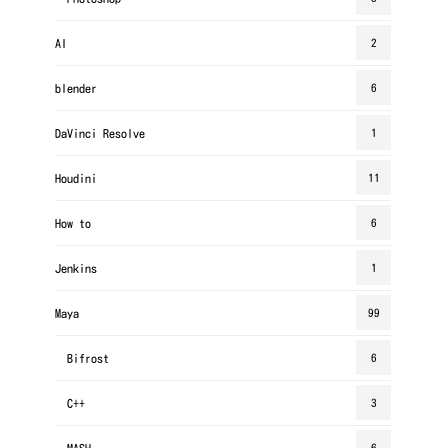
AI
2
blender
6
DaVinci Resolve
1
Houdini
11
How to
6
Jenkins
1
Maya
99
Bifrost
6
C++
3
MASH
6