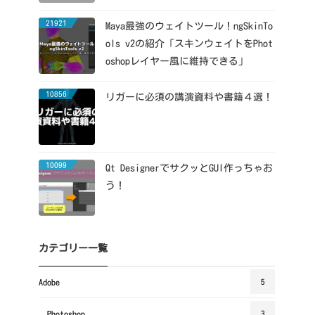
21921
Maya最強のウェイトツール！ngSkinTo
ols v2の紹介「スキンウェイトをPhot
oshopレイヤー風に維持できる」
10856
リガーに必須の講演資料や書籍４選！
10099
Qt DesignerでサクッとGUI作っちゃお
う！
カテゴリー一覧
Adobe
5
Photoshop
3