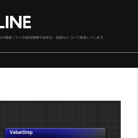
、SideFX関連ソフトの技術情報や効率化・自動化について発信しています。