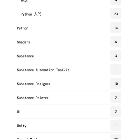
Python 入門
23
Python
14
Shaders
6
Substance
3
Substance Automation Toolkit
1
Substance Designer
10
Substance Painter
2
UI
2
Unity
1