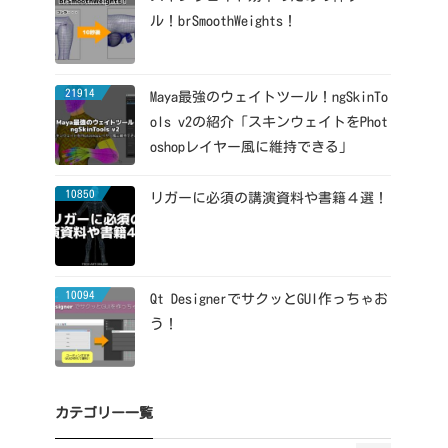
ル！brSmoothWeights！
21914
Maya最強のウェイトツール！ngSkinTo
ols v2の紹介「スキンウェイトをPhot
oshopレイヤー風に維持できる」
10850
リガーに必須の講演資料や書籍４選！
10094
Qt DesignerでサクッとGUI作っちゃお
う！
カテゴリー一覧