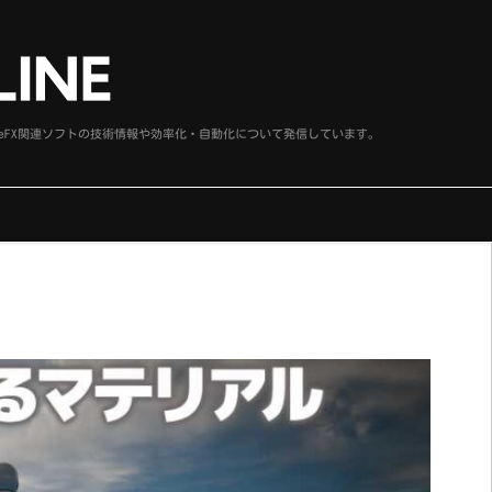
、SideFX関連ソフトの技術情報や効率化・自動化について発信しています。