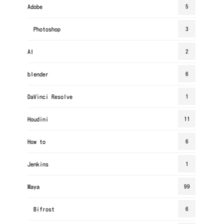
Adobe
5
Photoshop
3
AI
2
blender
6
DaVinci Resolve
1
Houdini
11
How to
6
Jenkins
1
Maya
99
Bifrost
6