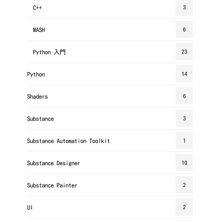
C++
3
MASH
6
Python 入門
23
Python
14
Shaders
6
Substance
3
Substance Automation Toolkit
1
Substance Designer
10
Substance Painter
2
UI
2