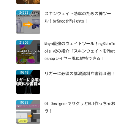
24383
スキンウェイト効率のための神ツー
ル！brSmoothWeights！
21906
Maya最強のウェイトツール！ngSkinTo
ols v2の紹介「スキンウェイトをPhot
oshopレイヤー風に維持できる」
10848
リガーに必須の講演資料や書籍４選！
10093
Qt DesignerでサクッとGUI作っちゃお
う！