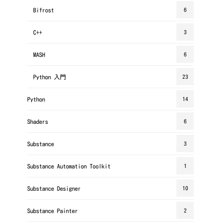
Bifrost
6
C++
3
MASH
6
Python 入門
23
Python
14
Shaders
6
Substance
3
Substance Automation Toolkit
1
Substance Designer
10
Substance Painter
2