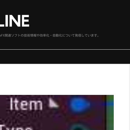
、SideFX関連ソフトの技術情報や効率化・自動化について発信しています。