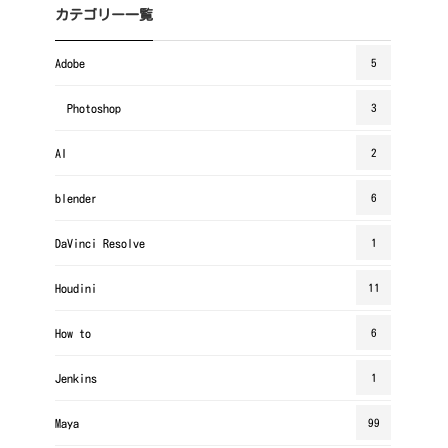
カテゴリー一覧
Adobe
5
Photoshop
3
AI
2
blender
6
DaVinci Resolve
1
Houdini
11
How to
6
Jenkins
1
Maya
99