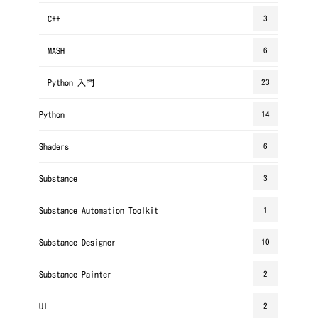
C++
3
MASH
6
Python 入門
23
Python
14
Shaders
6
Substance
3
Substance Automation Toolkit
1
Substance Designer
10
Substance Painter
2
UI
2