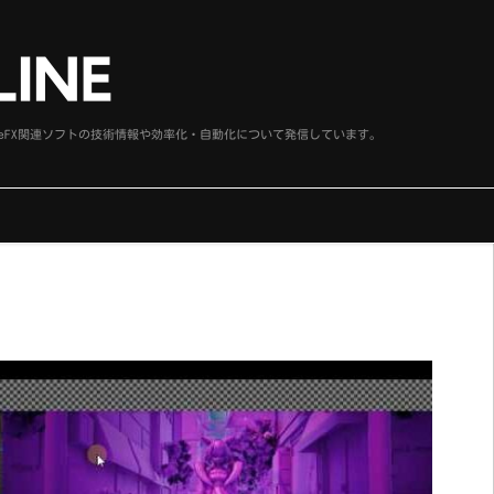
、SideFX関連ソフトの技術情報や効率化・自動化について発信しています。