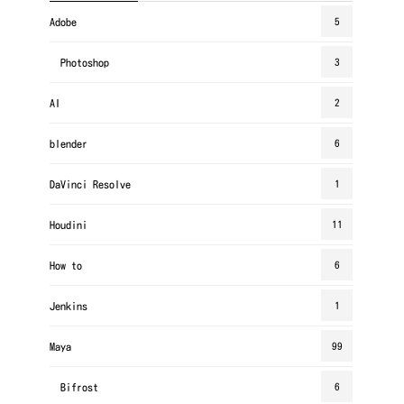
Adobe
5
Photoshop
3
AI
2
blender
6
DaVinci Resolve
1
Houdini
11
How to
6
Jenkins
1
Maya
99
Bifrost
6