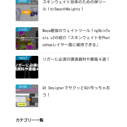
24405
スキンウェイト効率のための神ツー
ル！brSmoothWeights！
21923
Maya最強のウェイトツール！ngSkinTo
ols v2の紹介「スキンウェイトをPhot
oshopレイヤー風に維持できる」
10857
リガーに必須の講演資料や書籍４選！
10100
Qt DesignerでサクッとGUI作っちゃお
う！
カテゴリー一覧