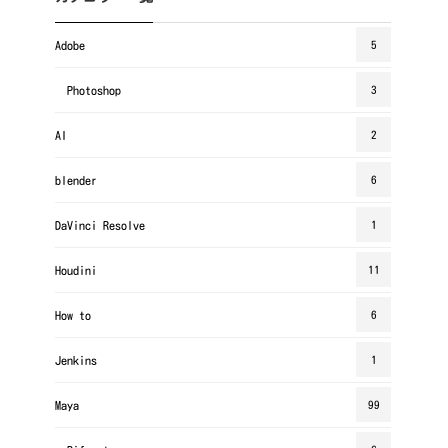
Adobe
5
Photoshop
3
AI
2
blender
6
DaVinci Resolve
1
Houdini
11
How to
6
Jenkins
1
Maya
99