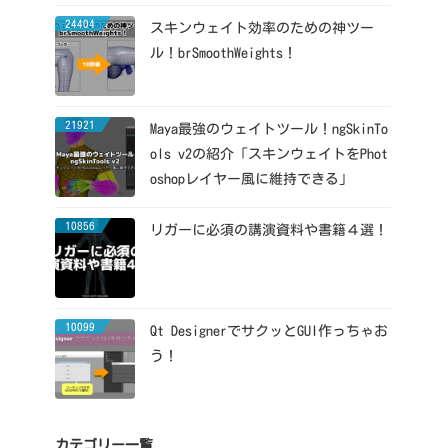
24404
スキンウェイト効率のための神ツー
ル！brSmoothWeights！
21921
Maya最強のウェイトツール！ngSkinTo
ols v2の紹介「スキンウェイトをPhot
oshopレイヤー風に維持できる」
10856
リガーに必須の講演資料や書籍４選！
10099
Qt DesignerでサクッとGUI作っちゃお
う！
カテゴリー一覧