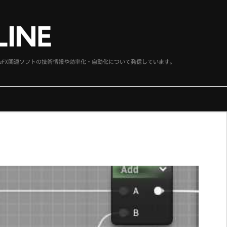
、SideFX関連ソフトの技術情報や効率化・自動化について発信しています。