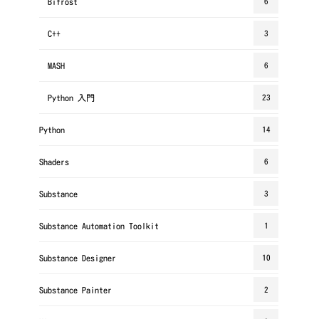
Bifrost
6
C++
3
MASH
6
Python 入門
23
Python
14
Shaders
6
Substance
3
Substance Automation Toolkit
1
Substance Designer
10
Substance Painter
2