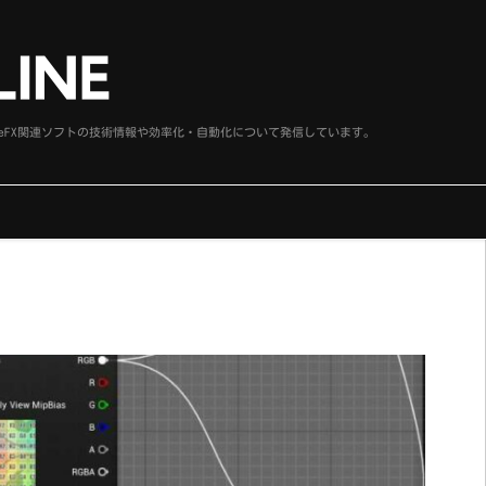
、SideFX関連ソフトの技術情報や効率化・自動化について発信しています。