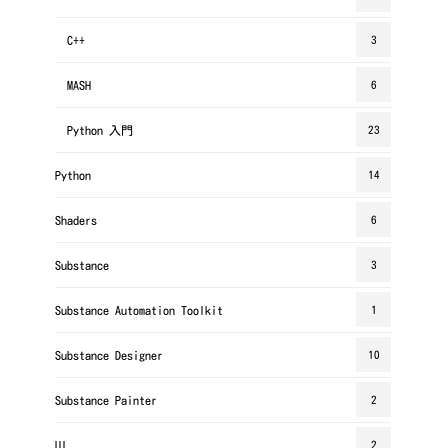
C++
3
MASH
6
Python 入門
23
Python
14
Shaders
6
Substance
3
Substance Automation Toolkit
1
Substance Designer
10
Substance Painter
2
UI
2