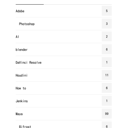
Adobe
5
Photoshop
3
AI
2
blender
6
DaVinci Resolve
1
Houdini
11
How to
6
Jenkins
1
Maya
99
Bifrost
6