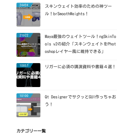
24404
スキンウェイト効率のための神ツー
ル！brSmoothWeights！
21922
Maya最強のウェイトツール！ngSkinTo
ols v2の紹介「スキンウェイトをPhot
oshopレイヤー風に維持できる」
10857
リガーに必須の講演資料や書籍４選！
10100
Qt DesignerでサクッとGUI作っちゃお
う！
カテゴリー一覧