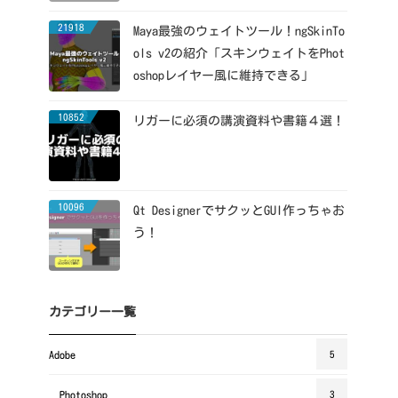
21918
Maya最強のウェイトツール！ngSkinTo
ols v2の紹介「スキンウェイトをPhot
oshopレイヤー風に維持できる」
10852
リガーに必須の講演資料や書籍４選！
10096
Qt DesignerでサクッとGUI作っちゃお
う！
カテゴリー一覧
Adobe
5
Photoshop
3