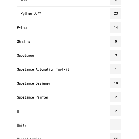
Python 入門
23
Python
14
Shaders
6
Substance
3
Substance Automation Toolkit
1
Substance Designer
10
Substance Painter
2
UI
2
Unity
1
Unreal Engine
66