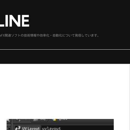
、SideFX関連ソフトの技術情報や効率化・自動化について発信しています。