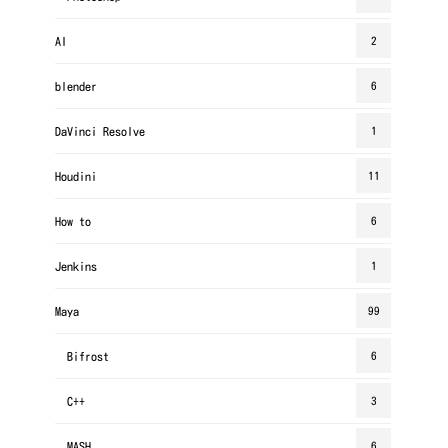
AI
2
blender
6
DaVinci Resolve
1
Houdini
11
How to
6
Jenkins
1
Maya
99
Bifrost
6
C++
3
MASH
6