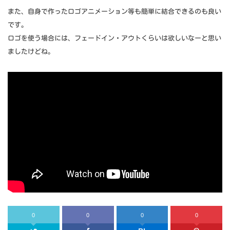
また、自身で作ったロゴアニメーション等も簡単に結合できるのも良い
です。
ロゴを使う場合には、フェードイン・アウトくらいは欲しいなーと思い
ましたけどね。
0
0
0
0
Twitter
Facebook
はてなブッ