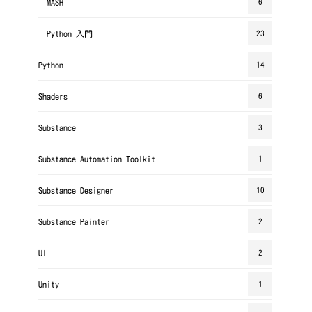
MASH
6
Python 入門
23
Python
14
Shaders
6
Substance
3
Substance Automation Toolkit
1
Substance Designer
10
Substance Painter
2
UI
2
Unity
1