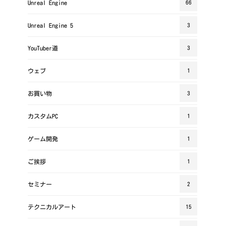
Unreal Engine
66
Unreal Engine 5
3
YouTuber道
3
ウェブ
1
お買い物
3
カスタムPC
1
ゲーム開発
1
ご挨拶
1
セミナー
2
テクニカルアート
15