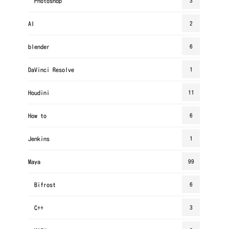
Photoshop
3
AI
2
blender
6
DaVinci Resolve
1
Houdini
11
How to
6
Jenkins
1
Maya
99
Bifrost
6
C++
3