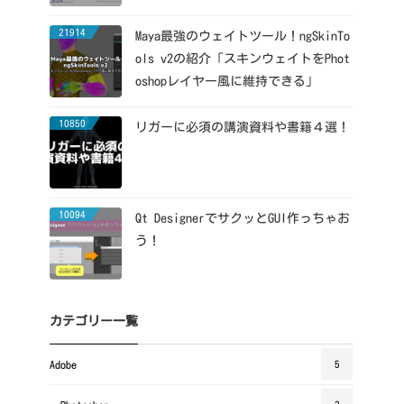
21914
Maya最強のウェイトツール！ngSkinTo
ols v2の紹介「スキンウェイトをPhot
oshopレイヤー風に維持できる」
10850
リガーに必須の講演資料や書籍４選！
10094
Qt DesignerでサクッとGUI作っちゃお
う！
カテゴリー一覧
Adobe
5