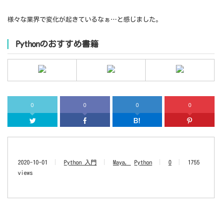
様々な業界で変化が起きているなぁ…と感じました。
Pythonのおすすめ書籍
0
0
0
0
Twitter
Facebook
はてなブッ
2020-10-01
Python 入門
Maya
Python
0
1755
views