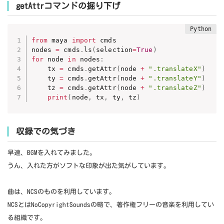
getAttrコマンドの掘り下げ
from
 maya 
import
 cmds

nodes 
=
 cmds
.
ls
(
selection
=
True
)
for
 node 
in
 nodes
:
    tx 
=
 cmds
.
getAttr
(
node 
+
".translateX"
)
    ty 
=
 cmds
.
getAttr
(
node 
+
".translateY"
)
    tz 
=
 cmds
.
getAttr
(
node 
+
".translateZ"
)
print
(
node
,
 tx
,
 ty
,
 tz
)
収録での気づき
早速、BGMを入れてみました。
うん、入れた方がソフトな印象が出た気がしています。
曲は、NCSのものを利用しています。
NCSとはNoCopyrightSoundsの略で、著作権フリーの音楽を利用してい
る組織です。