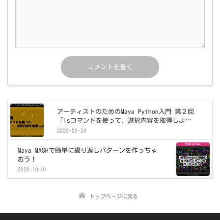
アーティストのためのMaya Python入門 第２回
「lsコマンドを使って、選択内容を取得しよ
う！」
2020-09-29
Maya MASHで簡単に繰り返しパターンを作っちゃ
おう！
2020-10-01
トップページに戻る