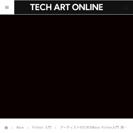
サイト内検索
サイト内検索
Maya
Python 入門
アーティストのためのMaya Python入門 第３回「getAttrコマンドを使って、値をゲットしよう！」