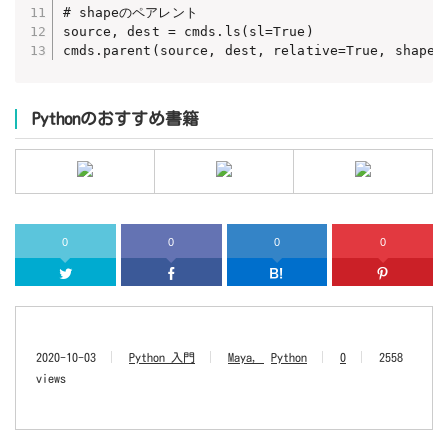
# shapeのペアレント

source, dest = cmds.ls(sl=True)

cmds.parent(source, dest, relative=True, shape=
Pythonのおすすめ書籍
0
0
0
0
Twitter
Facebook
はてなブッ
2020-10-03
Python 入門
Maya
Python
0
2558
views