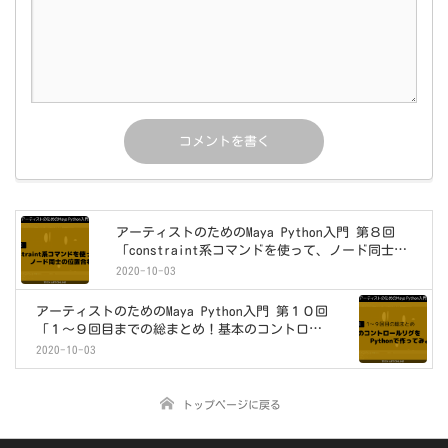
アーティストのためのMaya Python入門 第８回
「constraint系コマンドを使って、ノード同士の
位置合わせ！」
2020-10-03
アーティストのためのMaya Python入門 第１０回
「１～９回目までの総まとめ！基本のコントロー
ルリグをPythonで作ってみよう！」
2020-10-03
トップページに戻る