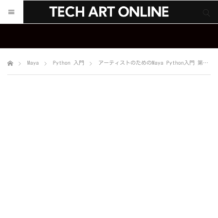
サイト内検索
サイト内検索
Maya
Python 入門
アーティストのためのMaya Python入門 第９回「parentコマンドで、親子階層を作ろう！」