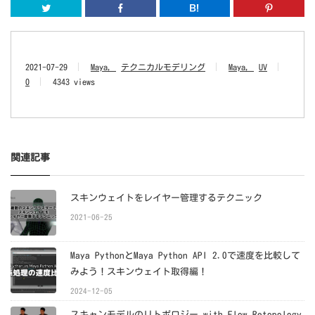
Twitter
Facebook
はてなブッ
2021-07-29
Maya
テクニカルモデリング
Maya
UV
0
4343 views
関連記事
スキンウェイトをレイヤー管理するテクニック
2021-06-25
Maya PythonとMaya Python API 2.0で速度を比較して
みよう！スキンウェイト取得編！
2024-12-05
スキャンモデルのリトポロジー with Flow Retopology