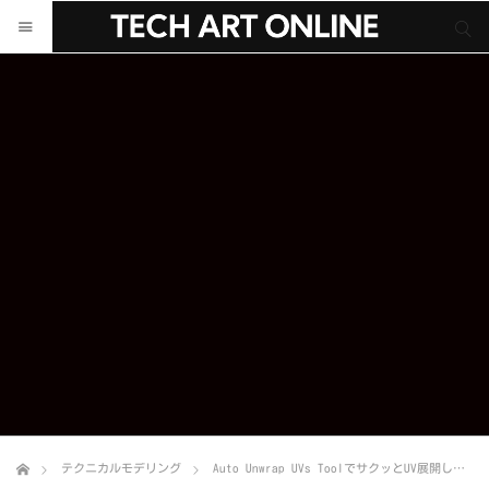
サイト内検索
サイト内検索
テクニカルモデリング
Auto Unwrap UVs ToolでサクッとUV展開しちゃおう！