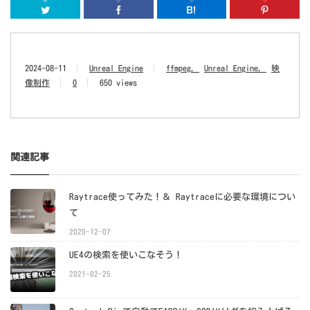
Twitter
Facebook
はてなブッ
2024-08-11
Unreal Engine
ffmpeg
Unreal Engine
映
像制作
0
650 views
関連記事
Raytrace使ってみた！＆ Raytraceに必要な環境につい
て
2020-12-07
UE4の検索を使いこなそう！
2021-02-25