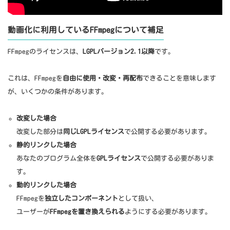
動画化に利用しているFFmpegについて補足
FFmpegのライセンスは、
LGPLバージョン2.1以降
です。
これは、FFmpegを
自由に使用・改変・再配布
できることを意味します
が、いくつかの条件があります。
改変した場合
改変した部分は
同じLGPLライセンス
で公開する必要があります。
静的リンクした場合
あなたのプログラム全体を
GPLライセンス
で公開する必要がありま
す。
動的リンクした場合
FFmpegを
独立したコンポーネント
として扱い、
ユーザーが
FFmpegを置き換えられる
ようにする必要があります。