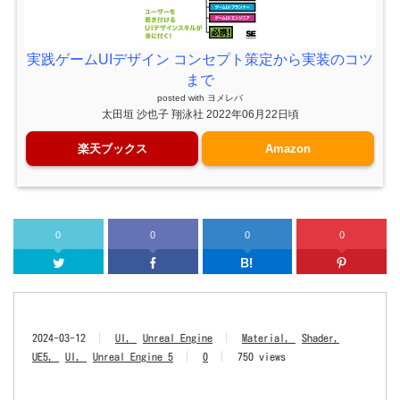
実践ゲームUIデザイン コンセプト策定から実装のコツ
まで
posted with
ヨメレバ
太田垣 沙也子 翔泳社 2022年06月22日頃
楽天ブックス
Amazon
0
0
0
0
Twitter
Facebook
はてなブッ
2024-03-12
UI
Unreal Engine
Material
Shader
UE5
UI
Unreal Engine 5
0
750 views