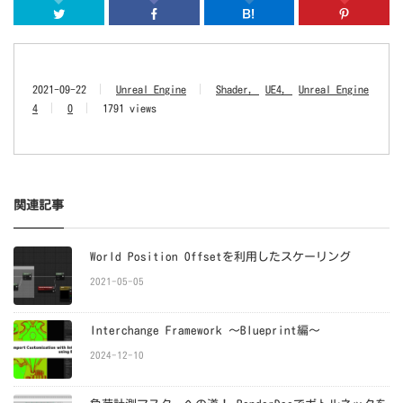
Twitter
Facebook
はてなブッ
2021-09-22
Unreal Engine
Shader
UE4
Unreal Engine
4
0
1791 views
関連記事
World Position Offsetを利用したスケーリング
2021-05-05
Interchange Framework ～Blueprint編～
2024-12-10