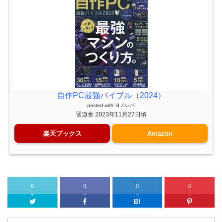
自作PC最強バイブル（2024）
posted with
ヨメレバ
晋遊舎 2023年11月27日頃
楽天ブックス
Amazon
0
0
0
0
Twitter
Facebook
はてなブッ