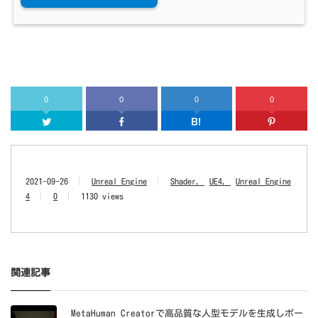
0
0
0
0
Twitter
Facebook
はてなブッ
2021-09-26
Unreal Engine
Shader
UE4
Unreal Engine
4
0
1130 views
関連記事
MetaHuman Creatorで高品質な人型モデルを生成しポー