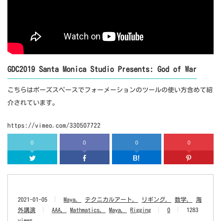
GDC2019 Santa Monica Studio Presents: God of War
こちらはポーズスペースでフォーメーションのツールの使い方含めて紹
介されています。
https://vimeo.com/330507722
0
0
0
0
Twitter
Facebook
はてなブッ
2021-01-05
Maya
テクニカルアート
リギング
数学
海
外講演
AAA
Mathmatics
Maya
Rigging
0
1283
views