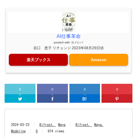
AI仕事革命
posted with
ヨメレバ
谷口 恵子 リチェンジ 2023年08月29日頃
楽天ブックス
Amazon
0
0
0
0
Twitter
Facebook
はてなブッ
2024-03-23
Bifrost
Maya
Bifrost
Maya
Modeling
0
974 views