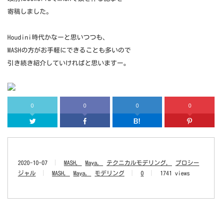
寄稿しました。
Houdini時代かなーと思いつつも、
MASHの方がお手軽にできることも多いので
引き続き紹介していければと思いますー。
0
0
0
0
Twitter
Facebook
はてなブッ
2020-10-07
MASH
Maya
テクニカルモデリング
プロシー
ジャル
MASH
Maya
モデリング
0
1741 views