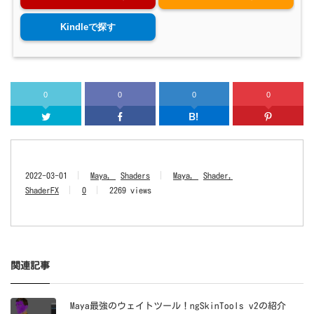
Kindleで探す
0
0
0
0
Twitter
Facebook
はてなブッ
2022-03-01
Maya
Shaders
Maya
Shader
ShaderFX
0
2269 views
関連記事
Maya最強のウェイトツール！ngSkinTools v2の紹介