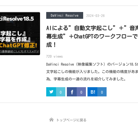
DaVinci Resolve
2024-03-26
AIによる”自動文字起こし”＋”音
幕生成”＋ChatGPTのワークフロー
成！
720 views
DaVinci Resolve（映像編集ソフト）のバージョン18
文字起こしの機能が入りました。この機能の精度があ
為、字幕生成の一連の流れを紹介してみました。
0
0
0
トップページに戻る