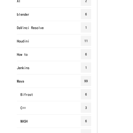
AI
2
blender
6
DaVinci Resolve
1
Houdini
11
How to
6
Jenkins
1
Maya
99
Bifrost
6
C++
3
MASH
6