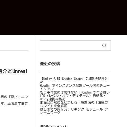
最近の投稿
とUnreal
【Unity 6.5】Shader Graph 17.5新機能まと
め！
Houdiniでインスタンス配置ツール開発チュー
トリアル
もう手作業には戻れない！Houdiniで作る賢い
LOD（レベル・オブ・ディテール）自動化・
世界の「深さ」—つ
Unity連携構築術
地面と自然になじませる！設置面の「法線ブ
です。単眼深度推定
レンド」完全解説
はじめてのBifrost リギング モジュール フ
レームワーク