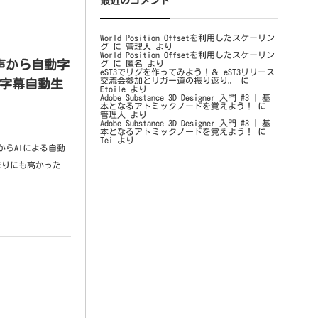
最近のコメント
World Position Offsetを利用したスケーリン
グ
に
管理人
より
World Position Offsetを利用したスケーリン
声から自動字
グ
に
匿名
より
eST3でリグを作ってみよう！＆ eST3リリース
交流会参加とリガー道の振り返り。
に
で字幕自動生
Etoile
より
Adobe Substance 3D Designer 入門 #3 | 基
本となるアトミックノードを覚えよう！
に
管理人
より
Adobe Substance 3D Designer 入門 #3 | 基
本となるアトミックノードを覚えよう！
に
Tei
より
.5からAIによる自動
まりにも高かった