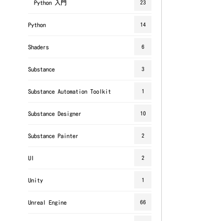
Python 入門
23
Python
14
Shaders
6
Substance
3
Substance Automation Toolkit
1
Substance Designer
10
Substance Painter
2
UI
2
Unity
1
Unreal Engine
66