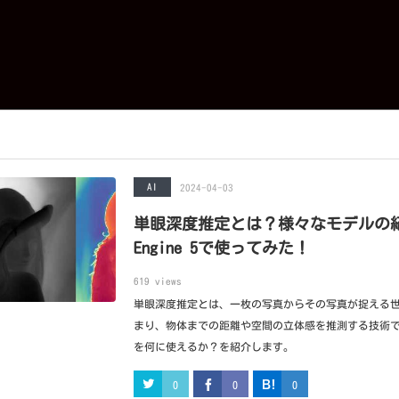
AI
2024-04-03
単眼深度推定とは？様々なモデルの紹介
Engine 5で使ってみた！
619 views
単眼深度推定とは、一枚の写真からその写真が捉える
まり、物体までの距離や空間の立体感を推測する技術
を何に使えるか？を紹介します。
0
0
0