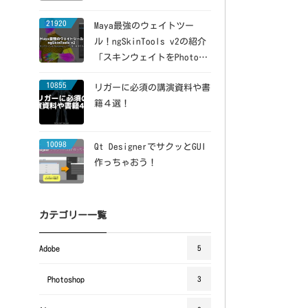
21920
Maya最強のウェイトツー
ル！ngSkinTools v2の紹介
「スキンウェイトをPhotosh
opレイヤー風に維持できる」
10855
リガーに必須の講演資料や書
籍４選！
10098
Qt DesignerでサクッとGUI
作っちゃおう！
カテゴリー一覧
Adobe
5
Photoshop
3