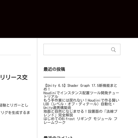
最近の投稿
3リリース交
【Unity 6.5】Shader Graph 17.5新機能まと
め！
Houdiniでインスタンス配置ツール開発チュー
トリアル
もう手作業には戻れない！Houdiniで作る賢い
LOD（レベル・オブ・ディテール）自動化・
の経験とリガーとし
Unity連携構築術
地面と自然になじませる！設置面の「法線ブ
てリグを生成するま
レンド」完全解説
はじめてのBifrost リギング モジュール フ
レームワーク