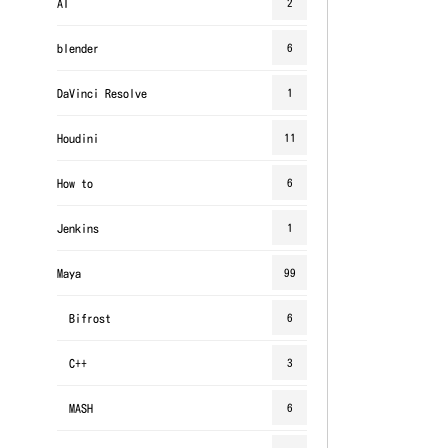
AI
2
blender
6
DaVinci Resolve
1
Houdini
11
How to
6
Jenkins
1
Maya
99
Bifrost
6
C++
3
MASH
6