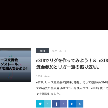
Maya
2024-06-15
eST3でリグを作ってみよう！＆ eST
流会参加とリガー道の振り返り。
1056 views
eST3リリース交流会に参加と感想。そして自身がeST
ての過去の振り返りのコラムを挟みつつ、eST3を使っ
でを解説しました。
0
0
0