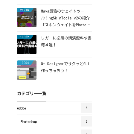
21916
Maya最強のウェイトツー
ル！ngSkinTools v2の紹介
「スキンウェイトをPhotosh
opレイヤー風に維持できる」
10852
リガーに必須の講演資料や書
籍４選！
10094
Qt DesignerでサクッとGUI
作っちゃおう！
カテゴリー一覧
Adobe
5
Photoshop
3