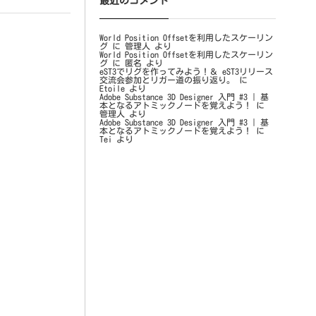
最近のコメント
World Position Offsetを利用したスケーリン
グ
に
管理人
より
World Position Offsetを利用したスケーリン
グ
に
匿名
より
eST3でリグを作ってみよう！＆ eST3リリース
交流会参加とリガー道の振り返り。
に
Etoile
より
Adobe Substance 3D Designer 入門 #3 | 基
本となるアトミックノードを覚えよう！
に
管理人
より
Adobe Substance 3D Designer 入門 #3 | 基
本となるアトミックノードを覚えよう！
に
Tei
より