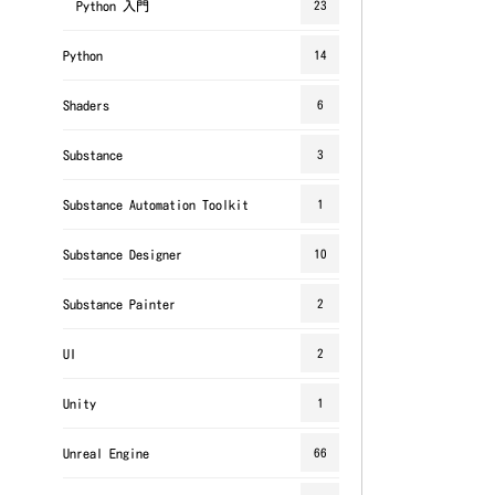
Python 入門
23
Python
14
Shaders
6
Substance
3
Substance Automation Toolkit
1
Substance Designer
10
Substance Painter
2
UI
2
Unity
1
Unreal Engine
66