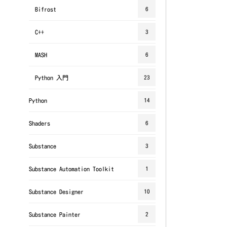
Bifrost
6
C++
3
MASH
6
Python 入門
23
Python
14
Shaders
6
Substance
3
Substance Automation Toolkit
1
Substance Designer
10
Substance Painter
2