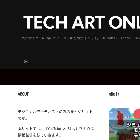
CG系デザイナーの為のテクニカルまとめサイトです。 Autodesk、Adobe
ABOUT
nHair
テクニカルアーティストの為のまとめサイト
です。
本サイトでは、『YouTube ✕ Blog』を中心に
情報発信をしていきます。