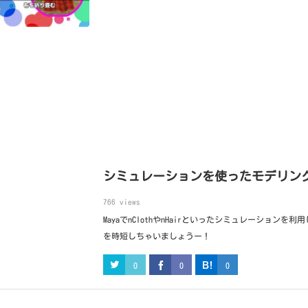
シミュレーションを使ったモデリン
766 views
MayaでnClothやnHairといったシミュレーションを
を時短しちゃいましょうー！
0
0
0