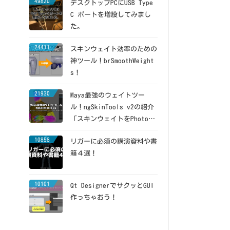
49820
デスクトップPCにUSB Type
C ポートを増設してみまし
た。
24411
スキンウェイト効率のための
神ツール！brSmoothWeight
s！
21930
Maya最強のウェイトツー
ル！ngSkinTools v2の紹介
「スキンウェイトをPhotosh
opレイヤー風に維持できる」
10858
リガーに必須の講演資料や書
籍４選！
10101
Qt DesignerでサクッとGUI
作っちゃおう！