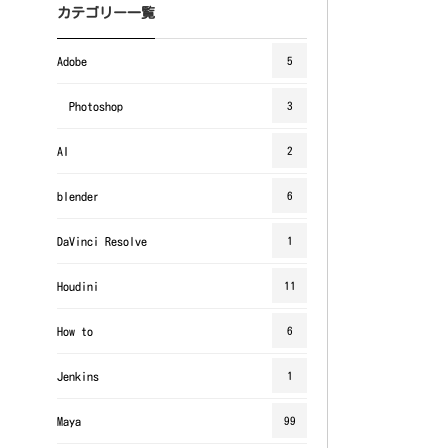
カテゴリー一覧
Adobe
5
Photoshop
3
AI
2
blender
6
DaVinci Resolve
1
Houdini
11
How to
6
Jenkins
1
Maya
99