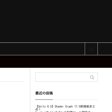
サイト内検索
最近の投稿
【Unity 6.5】Shader Graph 17.5新機能まと
め！