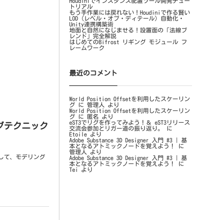
Houdiniでインスタンス配置ツール開発チュー
トリアル
もう手作業には戻れない！Houdiniで作る賢い
LOD（レベル・オブ・ディテール）自動化・
Unity連携構築術
地面と自然になじませる！設置面の「法線ブ
レンド」完全解説
はじめてのBifrost リギング モジュール フ
レームワーク
最近のコメント
World Position Offsetを利用したスケーリン
グ
に
管理人
より
World Position Offsetを利用したスケーリン
グ
に
匿名
より
eST3でリグを作ってみよう！＆ eST3リリース
グテクニック
交流会参加とリガー道の振り返り。
に
Etoile
より
Adobe Substance 3D Designer 入門 #3 | 基
本となるアトミックノードを覚えよう！
に
管理人
より
利用して、モデリング
Adobe Substance 3D Designer 入門 #3 | 基
本となるアトミックノードを覚えよう！
に
Tei
より