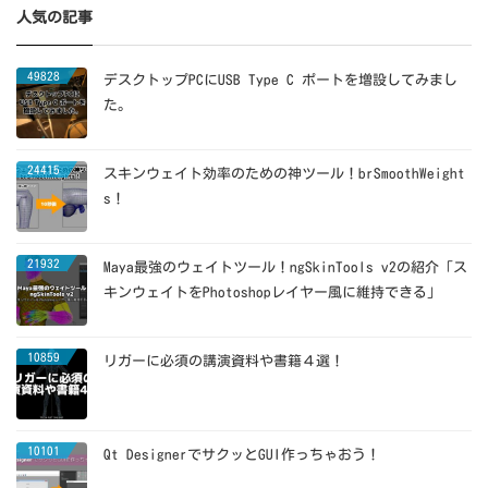
人気の記事
49828
デスクトップPCにUSB Type C ポートを増設してみまし
た。
24415
スキンウェイト効率のための神ツール！brSmoothWeight
s！
21932
Maya最強のウェイトツール！ngSkinTools v2の紹介「ス
キンウェイトをPhotoshopレイヤー風に維持できる」
10859
リガーに必須の講演資料や書籍４選！
10101
Qt DesignerでサクッとGUI作っちゃおう！