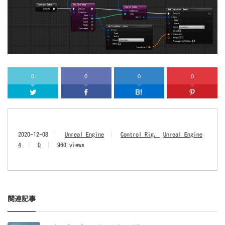
0
0
0
0
Twitter
Facebook
はてなブッ
2020-12-08
Unreal Engine
Control Rig
Unreal Engine
4
0
960 views
関連記事