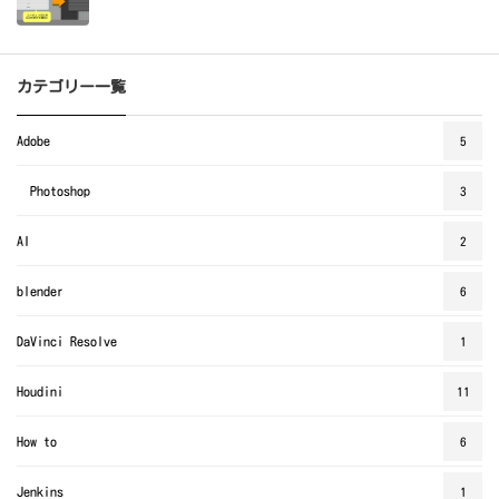
カテゴリー一覧
Adobe
5
Photoshop
3
AI
2
blender
6
DaVinci Resolve
1
Houdini
11
How to
6
Jenkins
1