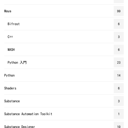
Maya
99
Bifrost
6
C++
3
MASH
6
Python 入門
23
Python
14
Shaders
6
Substance
3
Substance Automation Toolkit
1
Substance Designer
10