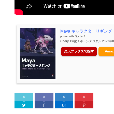
Maya キャラクターリギング
posted with
ヨメレバ
Cheryl Briggs ボーンデジタル 2022
楽天ブックスで探す
Ama
0
0
0
0
Twitter
Facebook
はてなブックマーク
Pinter