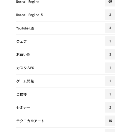
Unreal Engine
66
Unreal Engine 5
3
YouTuber道
3
ウェブ
1
お買い物
3
カスタムPC
1
ゲーム開発
1
ご挨拶
1
セミナー
2
テクニカルアート
15