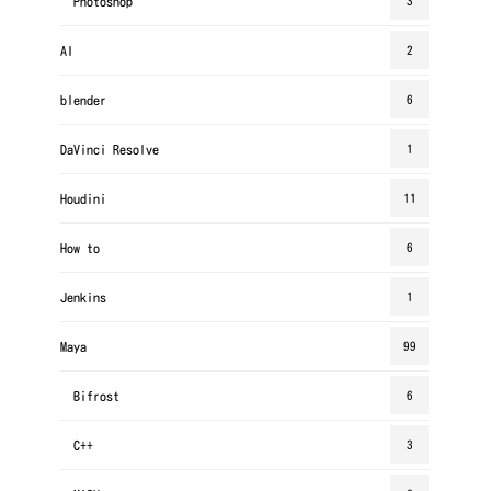
Photoshop
3
AI
2
blender
6
DaVinci Resolve
1
Houdini
11
How to
6
Jenkins
1
Maya
99
Bifrost
6
C++
3