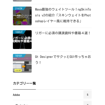
21924
Maya最強のウェイトツール！ngSkinTo
ols v2の紹介「スキンウェイトをPhot
oshopレイヤー風に維持できる」
10857
リガーに必須の講演資料や書籍４選！
10101
Qt DesignerでサクッとGUI作っちゃお
う！
カテゴリー一覧
Adobe
5