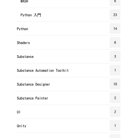
MASH
6
Python 入門
23
Python
14
Shaders
6
Substance
3
Substance Automation Toolkit
1
Substance Designer
10
Substance Painter
2
UI
2
Unity
1