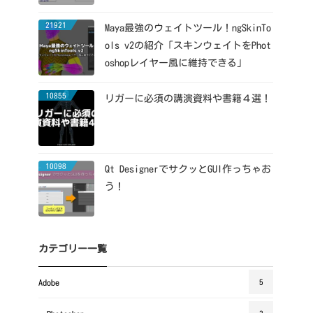
21921
Maya最強のウェイトツール！ngSkinTo
ols v2の紹介「スキンウェイトをPhot
oshopレイヤー風に維持できる」
10855
リガーに必須の講演資料や書籍４選！
10098
Qt DesignerでサクッとGUI作っちゃお
う！
カテゴリー一覧
Adobe
5