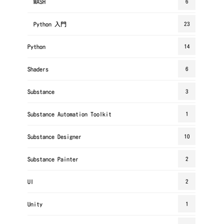
MASH
6
Python 入門
23
Python
14
Shaders
6
Substance
3
Substance Automation Toolkit
1
Substance Designer
10
Substance Painter
2
UI
2
Unity
1