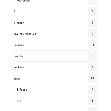
Photoshop
3
AI
2
blender
6
DaVinci Resolve
1
Houdini
11
How to
6
Jenkins
1
Maya
99
Bifrost
6
C++
3