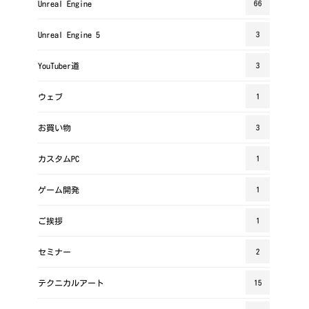
Unreal Engine
66
Unreal Engine 5
3
YouTuber道
3
ウェブ
1
お買い物
3
カスタムPC
1
ゲーム開発
1
ご挨拶
1
セミナー
2
テクニカルアート
15