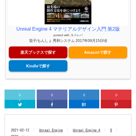
Unreal Engine 4 マテリアルデザイン入門 第2版
posted with
ヨメレバ
茄子/もんしょ 秀和システム 2017年09月15日頃
楽天ブックスで探す
Amazonで探す
Kindleで探す
0
0
0
0
Twitter
Facebook
はてなブッ
2021-02-12
Unreal Engine
Unreal Engine 4
0