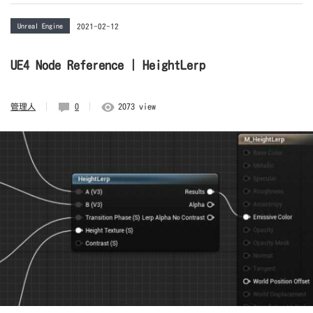
Unreal Engine
2021-02-12
UE4 Node Reference | HeightLerp
管理人
0
2073 view