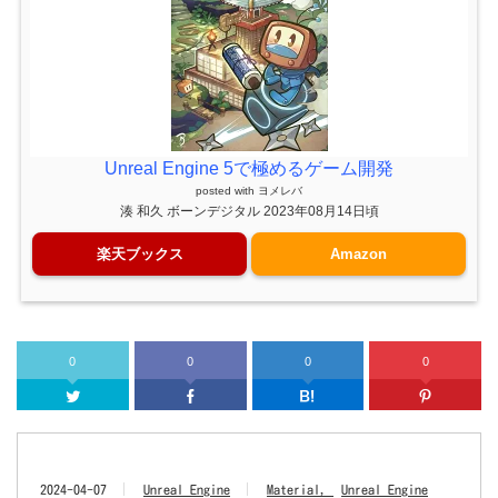
Unreal Engine 5で極めるゲーム開発
posted with
ヨメレバ
湊 和久 ボーンデジタル 2023年08月14日頃
楽天ブックス
Amazon
0
0
0
0
Twitter
Facebook
はてなブッ
2024-04-07
Unreal Engine
Material
Unreal Engine